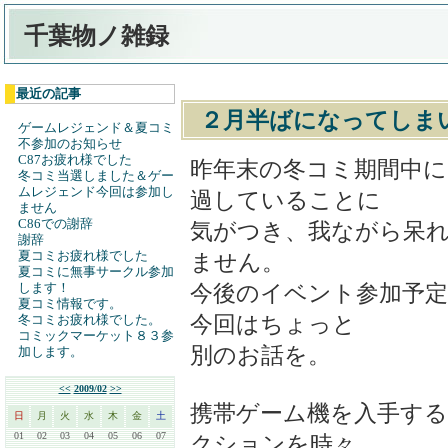
千葉物ノ雑録
最近の記事
２月半ばになってしま
ゲームレジェンド＆夏コミ
不参加のお知らせ
C87お疲れ様でした
昨年末の冬コミ期間中に
冬コミ当選しました＆ゲー
ムレジェンド今回は参加し
過していることに
ません
C86での謝辞
気がつき、我ながら呆
謝辞
夏コミお疲れ様でした
ません。
夏コミに無事サークル参加
します！
今後のイベント参加予
夏コミ情報です。
今回はちょっと
冬コミお疲れ様でした。
コミックマーケット８３参
別のお話を。
加します。
<<
2009/02
>>
携帯ゲーム機を入手す
日
月
火
水
木
金
土
01
02
03
04
05
06
07
クションを時々