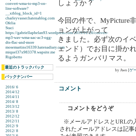
しょうか？
convert-wma-to-mp3-on-
line-software?
__xtblog_block_id=1
charleyvasser.hatenablog.com
今回の件で、MyPictu
Ofelia
Staci
ョンが上がって
https://gabriellaphelan93.wordpress.com/2019/01/26/convert-
mp3-wav-wma-aac-ac3-ogg-
きました。必ず次のイ
dts-flac-and-more
ェンド）でお目に掛か
mosemartins16339.hatenadiary.com
miquel37x983378.wapsite.me
るようガンバリマス。
Rigoberto
最近のトラックバック
by
Awo
[
ゲ
バックナンバー
2016/ 6
コメント
2014/12
2014/11
2014/ 8
2013/12
コメントをどうぞ
2013/ 8
2012/12
※メールアドレスとURLの
2012/11
2012/ 9
されたメールアドレスは記事
2012/ 8
2012/ 6