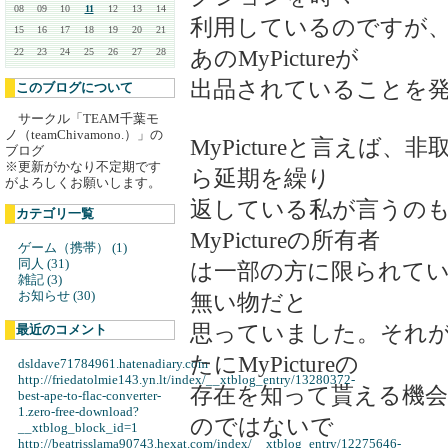
08
09
10
11
12
13
14
利用しているのですが
15
16
17
18
19
20
21
あのMyPictureが
22
23
24
25
26
27
28
出品されていることを
このブログについて
サークル「TEAM千葉モ
ノ（teamChivamono.）」の
MyPictureと言えば
ブログ
※更新がかなり不定期です
ら延期を繰り
がよろしくお願いします。
返している私が言うの
カテゴリ一覧
MyPictureの所有者
ゲーム（携帯） (1)
同人 (31)
は一部の方に限られて
雑記 (3)
お知らせ (30)
無い物だと
思っていました。それ
最近のコメント
たにMyPictureの
dsldave71784961.hatenadiary.com
http://friedatolmie143.yn.lt/index/__xtblog_entry/13280372-
存在を知って貰える機
best-ape-to-flac-converter-
1.zero-free-download?
のではないで
__xtblog_block_id=1
http://beatrisslama90743.hexat.com/index/__xtblog_entry/12275646-